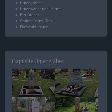
Urnengräber
Urnenwände und -türme
Fan-Gräber
Grabmale mit Glas
Edelstahlkreuze
Exquisite Urnengräber